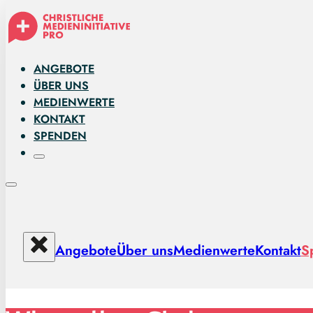
ANGEBOTE
ÜBER UNS
MEDIENWERTE
KONTAKT
SPENDEN
Angebote
Über uns
Medienwerte
Kontakt
S