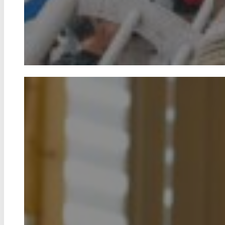
Bereit für die Medienwelt von
morgen
Die publicon Medienakademie bietet ein u
Fortbildungsprogramm, das Medienkompe
professionelle Fähigkeiten für Fachleute und
steigert. Die publicon Community fördert 
die Vernetzung von Medienmachern und Int
zu publicon