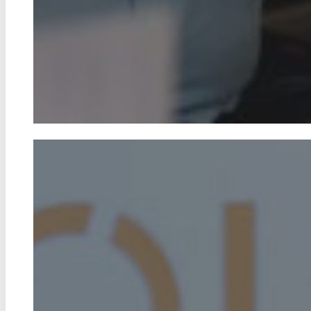
Ausgezeichnet!
Der „Goldene Kompass“ zeichnet Mediensc
öffentlich Beispiele gelebten Christseins vor
oder Beiträge veröffentlichen, die Mensche
sich neu mit der Bibel auseinanderzusetzen
zum Goldenen Kompass