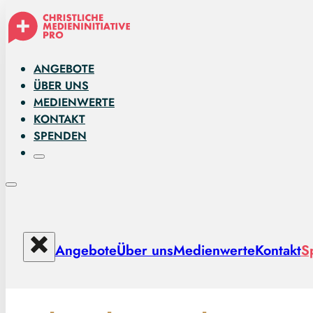
ANGEBOTE
ÜBER UNS
MEDIENWERTE
KONTAKT
SPENDEN
Angebote
Über uns
Medienwerte
Kontakt
S