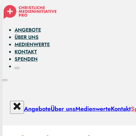
ANGEBOTE
ÜBER UNS
MEDIENWERTE
KONTAKT
SPENDEN
Angebote
Über uns
Medienwerte
Kontakt
S